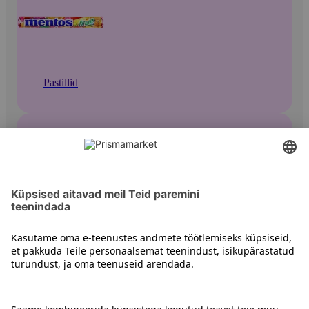
Pastillid
Muud pastillid