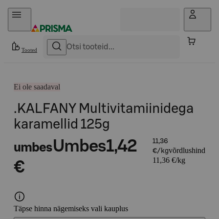
Otse sisu juurde
Tooted
Ei ole saadaval
.KALFANY Multivitamiinidega
karamellid 125g
Umbes
1,42
11,36
umbes
võrdlushind
€/kg
11,36 €/kg
€
Täpse hinna nägemiseks vali kauplus