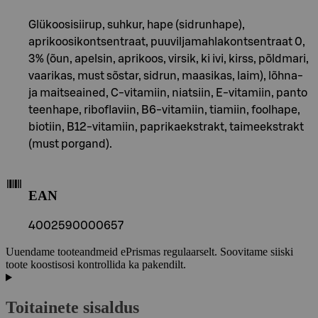
Glükoosisiirup, suhkur, hape (sidrunhape),
aprikoosikontsentraat, puuviljamahlakontsentraat 0,
3% (õun, apelsin, aprikoos, virsik, ki ivi, kirss, põldmari,
vaarikas, must sõstar, sidrun, maasikas, laim), lõhna-
ja maitseained, C-vitamiin, niatsiin, E-vitamiin, panto
teenhape, riboflaviin, B6-vitamiin, tiamiin, foolhape,
biotiin, B12-vitamiin, paprikaekstrakt, taimeekstrakt
(must porgand).
EAN
4002590000657
Uuendame tooteandmeid ePrismas regulaarselt. Soovitame siiski
toote koostisosi kontrollida ka pakendilt.
Toitainete sisaldus