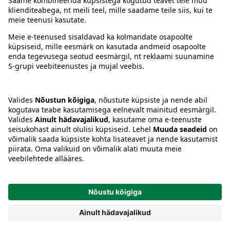
Kontakt
Juhised
Tingimused
Keel
:
ET
EN
RU
© 2024, Prisma Peremarket AS. Kõik õigused kaitstud.