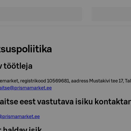
suspoliitika
 töötleja
market, registrikood 10569681, aadress Mustakivi tee 17, Tall
itse@prismamarket.ee
itse eest vastutava isiku kontakt
@prismamarket.ee
t haldav isik