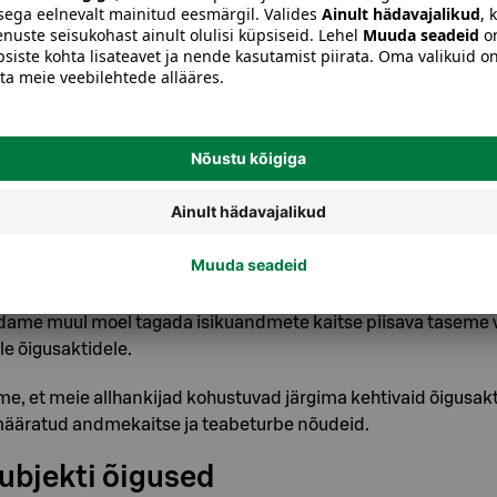
teie nõusolekul edastada andmeid kolmandatele pooltele ja m
dmete edastamine kolmandatesse rii
helisele organisatsioonile ning ka
meetmed
andmete töötlemisel allhankijaid, mistõttu võidakse teie an
apoole Euroopa Liitu (EL) või Euroopa Majanduspiirkonda (EM
nilise haldamise ja toe eesmärgil. Võime sellisel moel andmei
on on otsustanud, et sihtriigi või sihtorganisatsiooni andmek
udame muul moel tagada isikuandmete kaitse piisava taseme 
e õigusaktidele.
me, et meie allhankijad kohustuvad järgima kehtivaid õigusak
ääratud andmekaitse ja teabeturbe nõudeid.
bjekti õigused