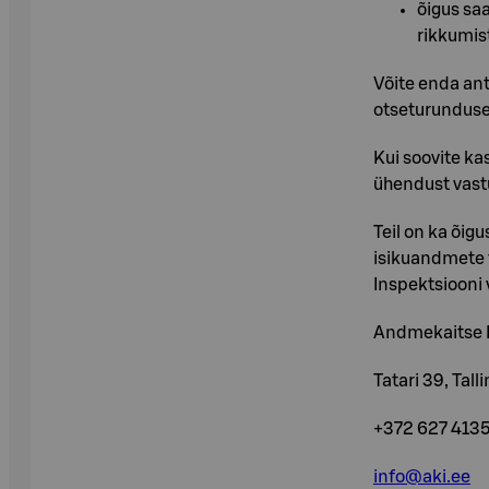
õigus sa
rikkumis
Võite enda ant
otseturunduse
Kui soovite ka
ühendust vastu
Teil on ka õig
isikuandmete 
Inspektsiooni 
Andmekaitse 
Tatari 39, Tall
+372 627 413
info@aki.ee