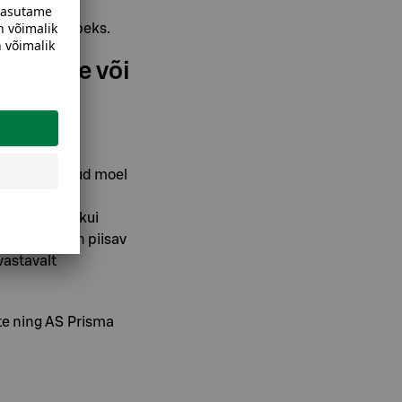
uuks otstarbeks.
kidesse või
sutatud
dmeid piiratud moel
P) teenuste
d edastada, kui
aitse tase on piisav
vastavalt
te ning AS Prisma