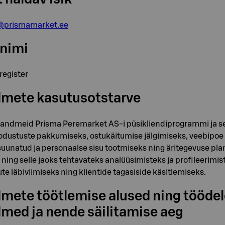
@prismamarket.ee
 nimi
register
dmete kasutusotstarve
uandmeid Prisma Peremarket AS-i püsikliendiprogrammi ja s
oodustuste pakkumiseks, ostukäitumise jälgimiseks, veebipoe
uunatud ja personaalse sisu tootmiseks ning äritegevuse pla
ing selle jaoks tehtavateks analüüsimisteks ja profileerimi
ute läbiviimiseks ning klientide tagasiside käsitlemiseks.
dmete töötlemise alused ning tööde
med ja nende säilitamise aeg