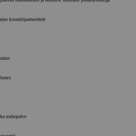
ine koostööpartneritele
imine
lustes
iku teabepalve
kupongid