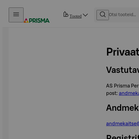
Otse sisu juurde
Tooted
Privaat
Vastutav
AS Prisma Pere
post:
andmeka
Andmeka
andmekaitse
Registri