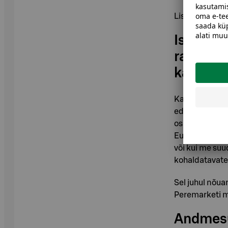
Lisaks võime 
Isikuan
rahvusva
kaitse
Kasutame isiku
edastada välj
osutamise, teh
Euroopa Komisj
või kui me su
kohaldatavatel
Sel juhul nõua
Peremarketi m
Andmesu