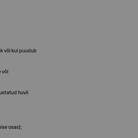
ek või kui puudub
 või
statud huvil
ise osas);