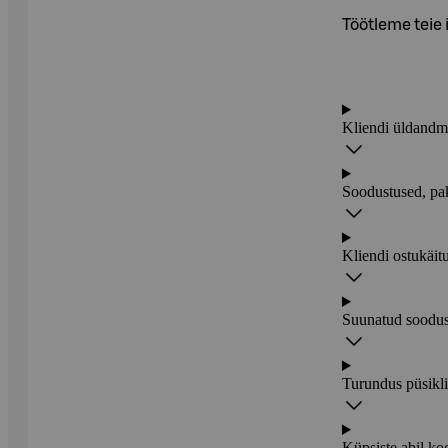
Töötleme teie 
Kliendi üldandm
Soodustused, p
Kliendi ostukäit
Suunatud soodus
Turundus püsikli
Küpsiste abil ko