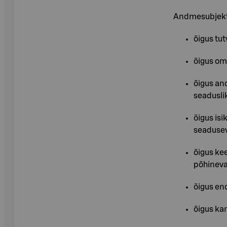
Andmesubjekti
õigus tu
õigus o
õigus an
seadusli
õigus is
seadusev
õigus ke
põhineva
õigus en
õigus ka