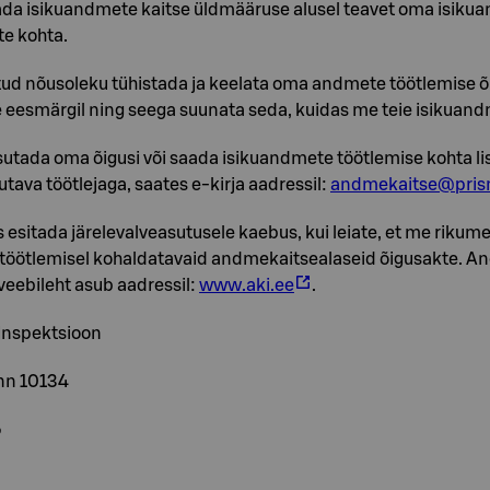
ada isikuandmete kaitse üldmääruse alusel teavet oma isiku
te kohta.
ud nõusoleku tühistada ja keelata oma andmete töötlemise õi
 eesmärgil ning seega suunata seda, kuidas me teie isikuan
sutada oma õigusi või saada isikuandmete töötlemise kohta lis
tava töötlejaga, saates e-kirja aadressil:
andmekaitse@pris
us esitada järelevalveasutusele kaebus, kui leiate, et me riku
töötlemisel kohaldatavaid andmekaitsealaseid õigusakte. A
veebileht asub aadressil:
www.aki.ee
.
Inspektsioon
inn 10134
5