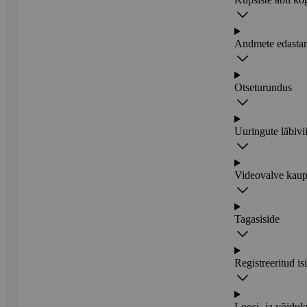
Andmete edastam
Otseturundus
Uuringute läbivi
Videovalve kaup
Tagasiside
Registreeritud is
Loosi- ja võidu