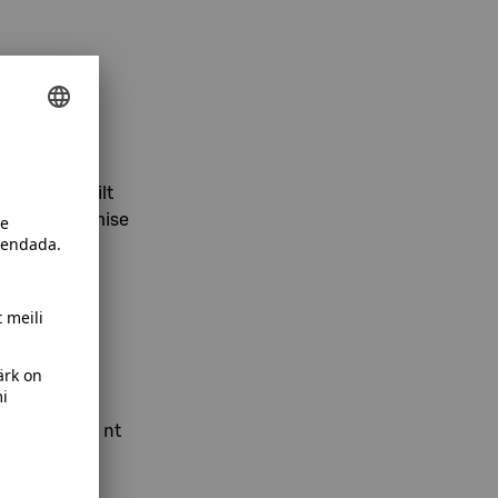
eave
g lisaks teilt
nuste kasutamise
vastavatelt
ud piirides, nt
oma