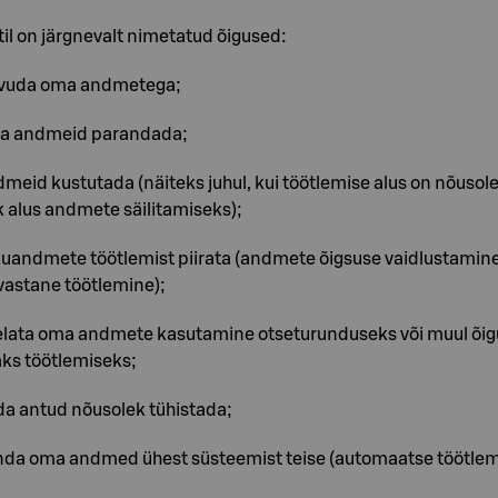
l on järgnevalt nimetatud õigused:
tvuda oma andmetega;
ma andmeid parandada;
dmeid kustutada (näiteks juhul, kui töötlemise alus on nõusol
k alus andmete säilitamiseks);
ikuandmete töötlemist piirata (andmete õigsuse vaidlustamine
astane töötlemine);
elata oma andmete kasutamine otseturunduseks või muul õigu
ks töötlemiseks;
da antud nõusolek tühistada;
nda oma andmed ühest süsteemist teise (automaatse töötlem