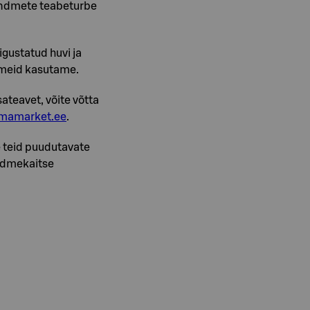
andmete teabeturbe
gustatud huvi ja
dmeid kasutame.
ateavet, võite võtta
mamarket.ee
.
me teid puudutavate
ndmekaitse