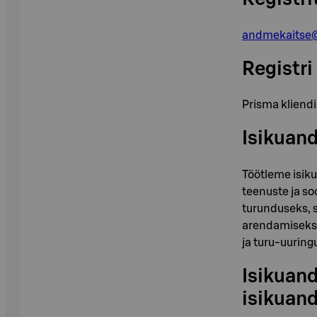
andmekaitse
Registri
Prisma kliendi
Isikuan
Töötleme isik
teenuste ja s
turunduseks, s
arendamiseks n
ja turu-uuring
Isikuan
isikuand