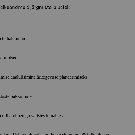
isikuandmeid järgmistel alustel:
ete haldamine
akkumised
umise analüüsimine äritegevuse planeerimiseks
tuste pakkumine
endi andmetega välistes kanalites
gutavad isikuandmed ja andmete sidumine püsiklientidega