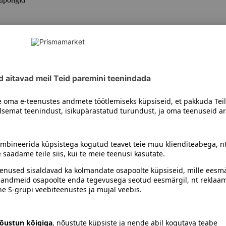
ikad ja avalikest allikatest saadav t
meid püsikliendiprogrammiga liitumisel ja seda kasutades nin
ehtede kaudu, e-postiga või muul samalaadsel moel ning tee
i, mobiilinumbri ja surmaga seotud andmeid võime saada ka 
t ja ettevõtetelt.
dmete saajad
a isikuandmeid kehtivate õigusaktidega määratud ja kohustat
iasutuste teabepalvetele. Võime edastada teie andmeid ka 
itele.