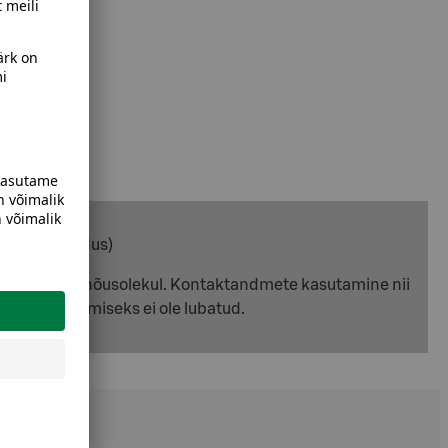
ise side seadus)
adi eelneval nõusolekul. Kontaktandmete kasutamine nii
umiste tegemiseks ei ole lubatud.