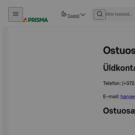
Otse sisu juurde
Tooted
Ostuos
Üldkont
Telefon: (+37
E-mail:
hange
Ostuos