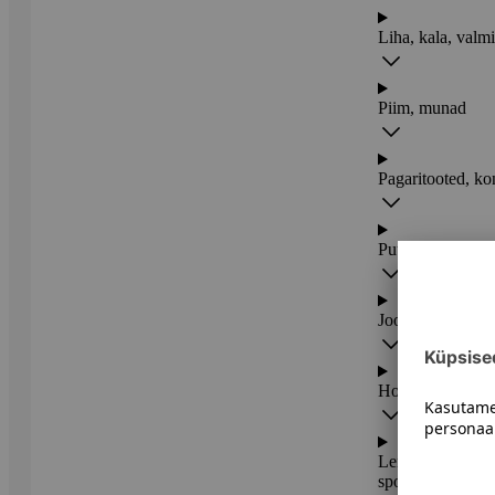
Liha, kala, valmi
Piim, munad
Pagaritooted, ko
Puu- ja juurviljad
Joogid
Hoidised, kastme
Lemmikloom, pehm
sporditoit