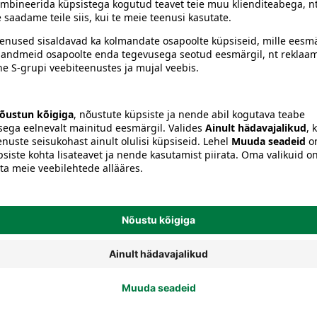
n, esmatarbekaup, omatarvikud
e soovimatu elektroonilise otseturunduse eest
(elektroonil
g 8¹) kasutamine otseturustuseks on lubatud ainult adressa
mpsposti saatmiseks kui ka järjepidevate samasisuliste pöörd