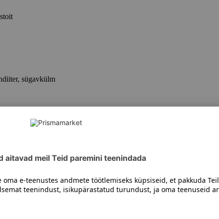
stoit
ndiiter, sügavkülm
, lilled
d, maitseained, teraviljatooted, küpsised/kuivikud
ed paberid, krõpsud, kuumad joogid, maiustused, tervisetooted, kuiva