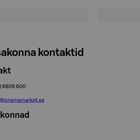
akonna kontaktid
akt
2) 6809 600
@prismamarket.ee
akonnad