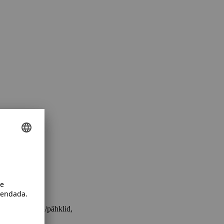
tatud puuvili/pähklid,