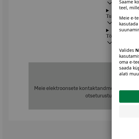
Tubakas, hügiee
Tööstuskaubad
Kaits
Meie elektroonsete kontaktandmete (ESS § 2 l
otseturustuse ja/või rä