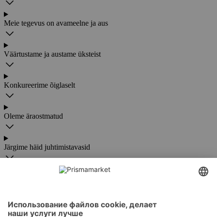
Meie tegevus on avameelne ja aus
Väärtustame ja austame üksteist
Konkureerime õiglaselt
Oleme äraostmatud
Järgime häid juhtimistavasid
Austame inimõigusi
Tegutseme vastutustundlikult