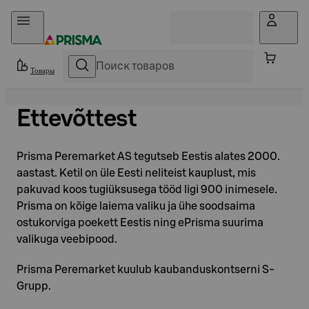
Прыгать в контент
Товары
Ettevõttest
Prisma Peremarket AS tegutseb Eestis alates 2000.
aastast. Ketil on üle Eesti neliteist kauplust, mis
pakuvad koos tugiüksusega tööd ligi 900 inimesele.
Prisma on kõige laiema valiku ja ühe soodsaima
ostukorviga poekett Eestis ning ePrisma suurima
valikuga veebipood.
Prisma Peremarket kuulub kaubanduskontserni S-
Grupp.