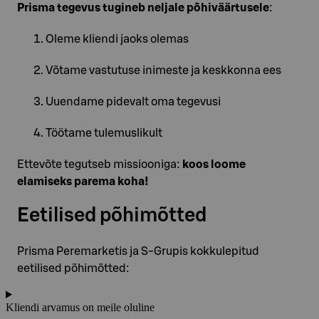
Prisma tegevus tugineb neljale põhiväärtusele
:
Oleme kliendi jaoks olemas
Võtame vastutuse inimeste ja keskkonna ees
Uuendame pidevalt oma tegevusi
Töötame tulemuslikult
Ettevõte tegutseb missiooniga:
koos loome
elamiseks parema koha!
Eetilised põhimõtted
Prisma Peremarketis ja S-Grupis kokkulepitud
eetilised põhimõtted:
Kliendi arvamus on meile oluline