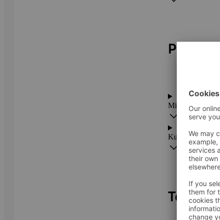
Poodide
Miks ei ole kõik
Kuidas saan tead
Toodete