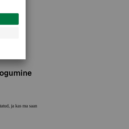
 varsti?
kogumine
tatud, ja kas ma saan