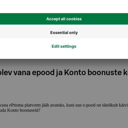
ed tööstuskaubad on uue ePrisma platvormil puudu. Kas need lisatakse
a ei leia teatud toodet uues ePrismas?
lev vana epood ja Konto boonuste 
ana ePrisma platvorm jääb avatuks, kuni uus e-pood on täielikult käivi
oguda Konto boonuseid?