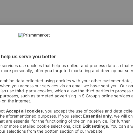
 saadavus
 poed uuel ePrisma platvormil saadaval?
a, millal minu pood on uues e-poes avatud?
 saadavus