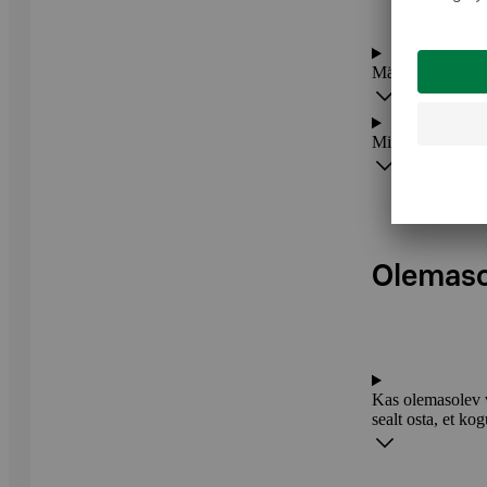
Märkasin, et mõn
Mida teha, kui m
Olemaso
Kas olemasolev v
sealt osta, et k