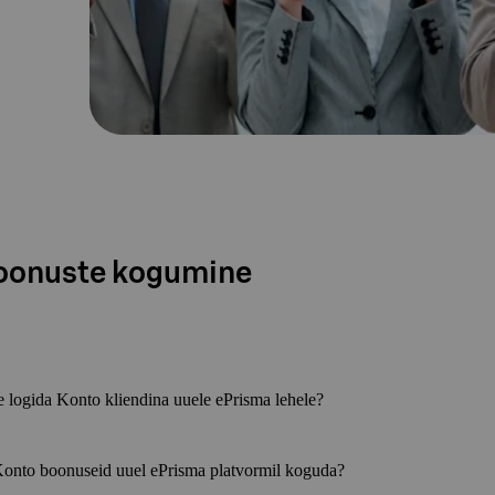
oonuste kogumine
e logida Konto kliendina uuele ePrisma lehele?
Konto boonuseid uuel ePrisma platvormil koguda?